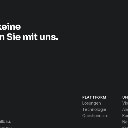
keine
 Sie mit uns.
PLATTFORM
UN
Lösungen
Vis
Technologie
An
Questionnaire
Kar
llbau.
Ne
morgen