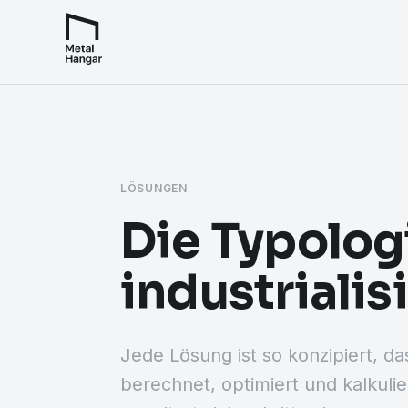
LÖSUNGEN
Die Typologi
industrialis
Jede Lösung ist so konzipiert, da
berechnet, optimiert und kalkuli