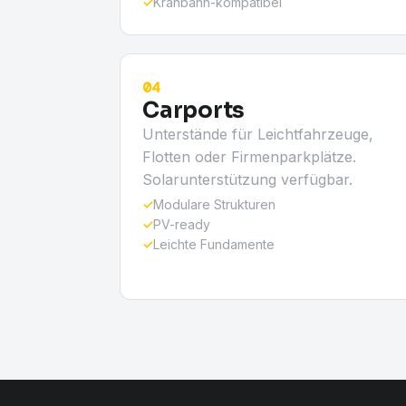
✓
Kranbahn-kompatibel
04
Carports
Unterstände für Leichtfahrzeuge,
Flotten oder Firmenparkplätze.
Solarunterstützung verfügbar.
✓
Modulare Strukturen
✓
PV-ready
✓
Leichte Fundamente