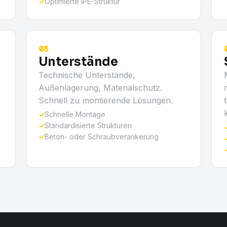
✓
Optimierte IPE-Struktur
05
Unterstände
Technische Unterstände,
Außenlagerung, Materialschutz.
Schnell zu montierende Lösungen.
✓
Schnelle Montage
✓
Standardisierte Strukturen
✓
Beton- oder Schraubverankerung