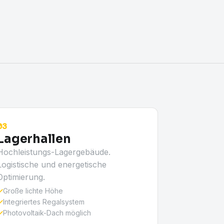
03
Lagerhallen
Hochleistungs-Lagergebäude.
Logistische und energetische
Optimierung.
✓
Große lichte Höhe
✓
Integriertes Regalsystem
✓
Photovoltaik-Dach möglich