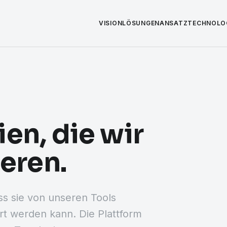
VISION
LÖSUNGEN
ANSATZ
TECHNOLO
en, die wir
ieren.
ss sie von unseren Tools
ert werden kann. Die Plattform