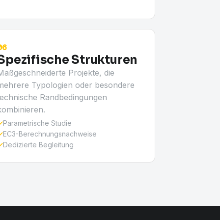
06
Spezifische Strukturen
Maßgeschneiderte Projekte, die
mehrere Typologien oder besondere
technische Randbedingungen
kombinieren.
✓
Parametrische Studie
✓
EC3-Berechnungsnachweise
✓
Dedizierte Begleitung