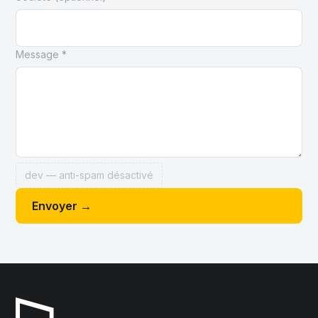
Message *
dev — anti-spam désactivé
Envoyer →