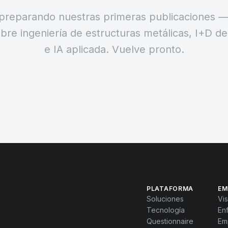
preparando nuestras primeras publicaciones —
re ingeniería de estructuras metálicas, I+D d
e IA aplicada. Vuelve pronto.
PLATAFORMA
EM
Soluciones
Vis
Tecnología
En
Questionnaire
Em