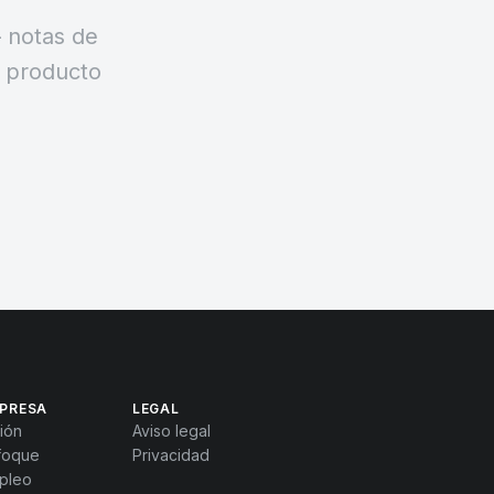
 notas de
e producto
PRESA
LEGAL
ión
Aviso legal
foque
Privacidad
pleo