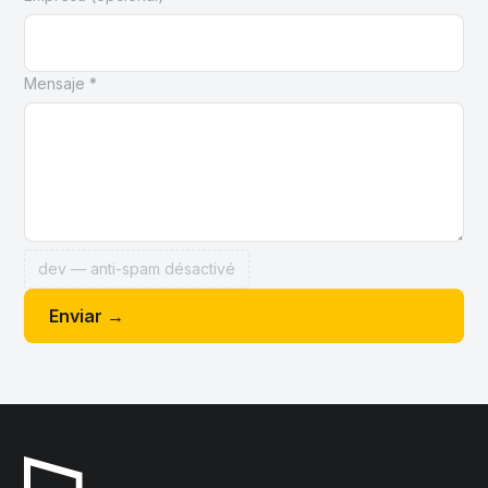
Mensaje *
dev — anti-spam désactivé
Enviar →