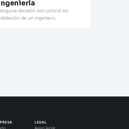
Ingeniería
Ninguna decisión estructural sin
validación de un ingeniero.
PRESA
LEGAL
ión
Aviso legal