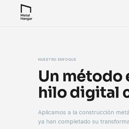
NUESTRO ENFOQUE
Un método e
hilo digital
Aplicamos a la construcción metáli
ya han completado su transformac