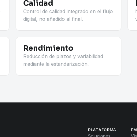
Calidad
e
Control de calidad integrado en el flujo
digital, no añadido al final.
Rendimiento
Reducción de plazos y variabilidad
mediante la estandarización.
PLATAFORMA
EM
Soluciones
Vis