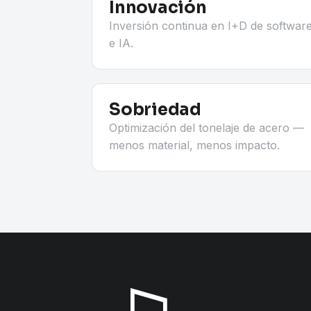
Innovación
Inversión continua en I+D de softwar
e IA.
Sobriedad
Optimización del tonelaje de acero —
menos material, menos impacto.