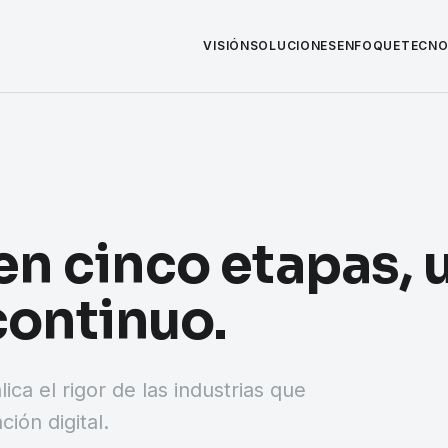
VISIÓN
SOLUCIONES
ENFOQUE
TECNO
n cinco etapas, 
 continuo.
ca el rigor de las industrias que
ión digital.